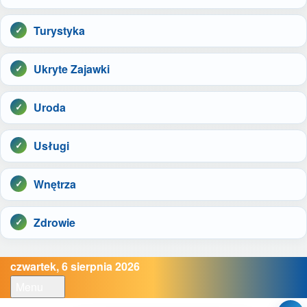
Turystyka
Ukryte Zajawki
Uroda
Usługi
Wnętrza
Zdrowie
czwartek, 6 sierpnia 2026
Menu
Open