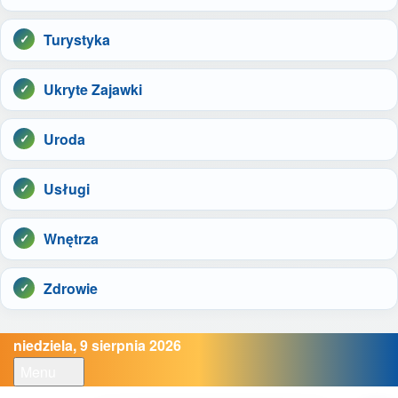
Turystyka
Ukryte Zajawki
Uroda
Usługi
Wnętrza
Zdrowie
niedziela, 9 sierpnia 2026
Menu
Open