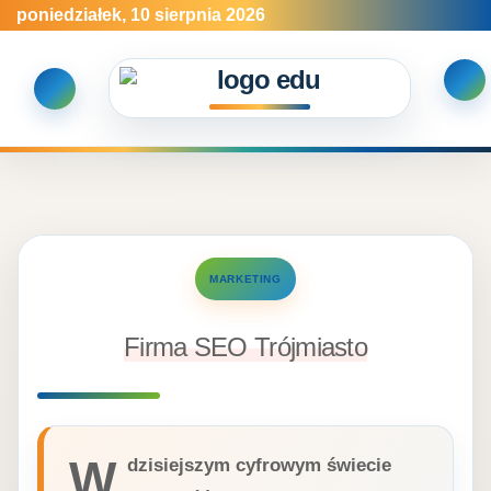
Skip
poniedziałek, 10 sierpnia 2026
to
content
MARKETING
Firma SEO Trójmiasto
W
dzisiejszym cyfrowym świecie