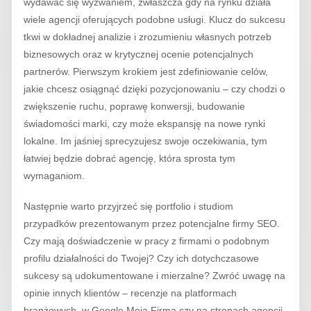
wydawać się wyzwaniem, zwłaszcza gdy na rynku działa
wiele agencji oferujących podobne usługi. Klucz do sukcesu
tkwi w dokładnej analizie i zrozumieniu własnych potrzeb
biznesowych oraz w krytycznej ocenie potencjalnych
partnerów. Pierwszym krokiem jest zdefiniowanie celów,
jakie chcesz osiągnąć dzięki pozycjonowaniu – czy chodzi o
zwiększenie ruchu, poprawę konwersji, budowanie
świadomości marki, czy może ekspansję na nowe rynki
lokalne. Im jaśniej sprecyzujesz swoje oczekiwania, tym
łatwiej będzie dobrać agencję, która sprosta tym
wymaganiom.
Następnie warto przyjrzeć się portfolio i studiom
przypadków prezentowanym przez potencjalne firmy SEO.
Czy mają doświadczenie w pracy z firmami o podobnym
profilu działalności do Twojej? Czy ich dotychczasowe
sukcesy są udokumentowane i mierzalne? Zwróć uwagę na
opinie innych klientów – recenzje na platformach
branżowych, w Google Moja Firma czy na stronach agencji