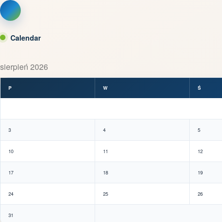
Skip
to
content
Calendar
sierpień 2026
P
W
Ś
3
4
5
10
11
12
17
18
19
24
25
26
31