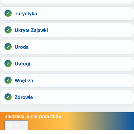
Turystyka
Ukryte Zajawki
Uroda
Usługi
Wnętrza
Zdrowie
niedziela, 9 sierpnia 2026
Menu
Open