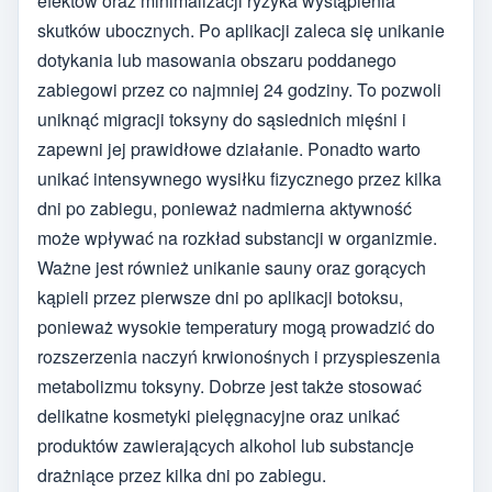
efektów oraz minimalizacji ryzyka wystąpienia
skutków ubocznych. Po aplikacji zaleca się unikanie
dotykania lub masowania obszaru poddanego
zabiegowi przez co najmniej 24 godziny. To pozwoli
uniknąć migracji toksyny do sąsiednich mięśni i
zapewni jej prawidłowe działanie. Ponadto warto
unikać intensywnego wysiłku fizycznego przez kilka
dni po zabiegu, ponieważ nadmierna aktywność
może wpływać na rozkład substancji w organizmie.
Ważne jest również unikanie sauny oraz gorących
kąpieli przez pierwsze dni po aplikacji botoksu,
ponieważ wysokie temperatury mogą prowadzić do
rozszerzenia naczyń krwionośnych i przyspieszenia
metabolizmu toksyny. Dobrze jest także stosować
delikatne kosmetyki pielęgnacyjne oraz unikać
produktów zawierających alkohol lub substancje
drażniące przez kilka dni po zabiegu.