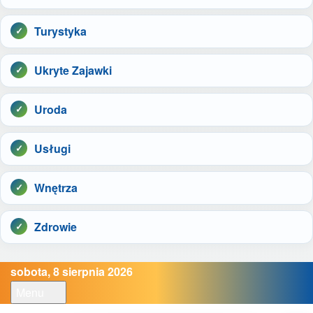
Turystyka
Ukryte Zajawki
Uroda
Usługi
Wnętrza
Zdrowie
sobota, 8 sierpnia 2026
Menu
Open