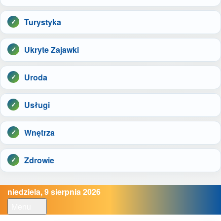
Turystyka
Ukryte Zajawki
Uroda
Usługi
Wnętrza
Zdrowie
niedziela, 9 sierpnia 2026
Menu
Open