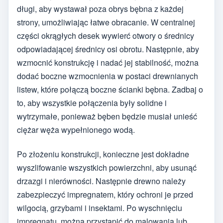
długi, aby wystawał poza obrys bębna z każdej
strony, umożliwiając łatwe obracanie. W centralnej
części okrągłych desek wywierć otwory o średnicy
odpowiadającej średnicy osi obrotu. Następnie, aby
wzmocnić konstrukcję i nadać jej stabilność, można
dodać boczne wzmocnienia w postaci drewnianych
listew, które połączą boczne ścianki bębna. Zadbaj o
to, aby wszystkie połączenia były solidne i
wytrzymałe, ponieważ bęben będzie musiał unieść
ciężar węża wypełnionego wodą.
Po złożeniu konstrukcji, konieczne jest dokładne
wyszlifowanie wszystkich powierzchni, aby usunąć
drzazgi i nierówności. Następnie drewno należy
zabezpieczyć impregnatem, który ochroni je przed
wilgocią, grzybami i insektami. Po wyschnięciu
impregnatu, można przystąpić do malowania lub