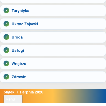
Turystyka
Ukryte Zajawki
Uroda
Usługi
Wnętrza
Zdrowie
piątek, 7 sierpnia 2026
Menu
Open