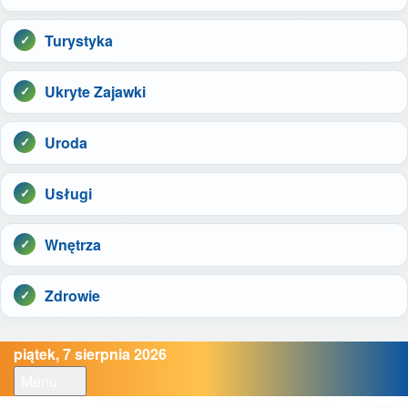
Turystyka
Ukryte Zajawki
Uroda
Usługi
Wnętrza
Zdrowie
piątek, 7 sierpnia 2026
Menu
Open