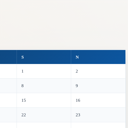
S
N
1
2
8
9
15
16
22
23