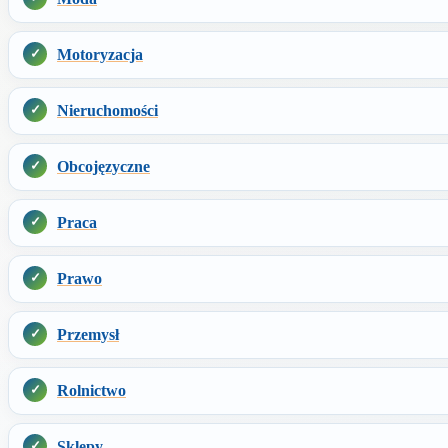
Motoryzacja
Nieruchomości
Obcojęzyczne
Praca
Prawo
Przemysł
Rolnictwo
Sklepy