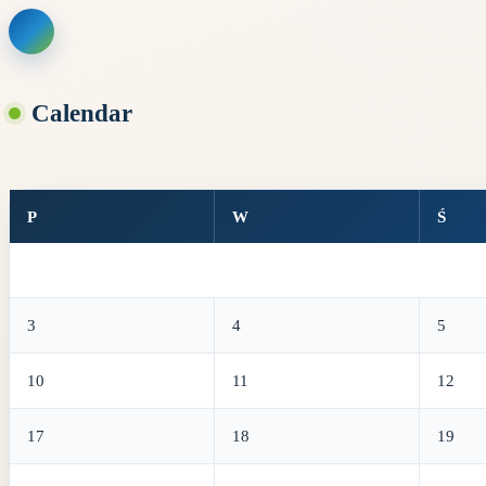
Skip
to
content
Calendar
P
W
Ś
3
4
5
10
11
12
17
18
19