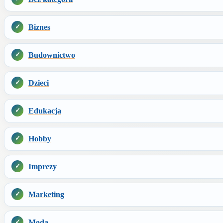
Biznes
Budownictwo
Dzieci
Edukacja
Hobby
Imprezy
Marketing
Moda