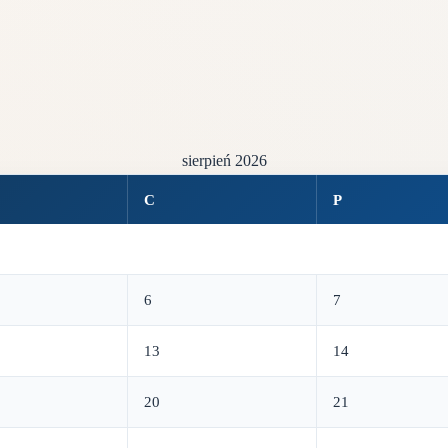
sierpień 2026
C
P
6
7
13
14
20
21