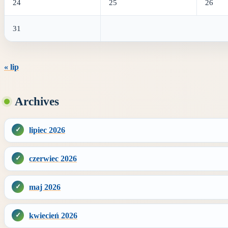
24
25
26
31
« lip
Archives
lipiec 2026
czerwiec 2026
maj 2026
kwiecień 2026